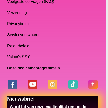
Veelgestelde Vragen (FAQ)
Verzending
Privacybeleid
Servicevoorwaarden
Retourbeleid
Valuta's € $ £
Onze deelnameprogramma's
Nieuwsbrief
Word lid van onze mailinglijst om op de