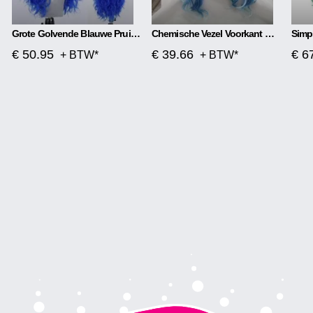
Grote Golvende Blauwe Pruik Met Front Lace
Chemische Vezel Voorkant Met Middenscheiding, Mat Lang Krullend Haar
€ 50.95
€ 39.66
€ 6
+ BTW*
+ BTW*