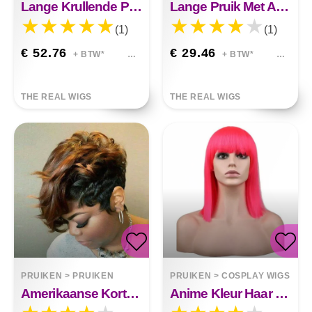
Lange Krullende Pruik Van Allison Front Lace
Lange Pruik Met Amerikaanse Chemische Vezels Aan De Voorkant
(1)
(1)
€ 52.76
€ 29.46
+ BTW*
+ BTW*
THE REAL WIGS
THE REAL WIGS
PRUIKEN
>
PRUIKEN
PRUIKEN
>
COSPLAY WIGS
Amerikaanse Korte Zwartbruin Gemengde Schuine Pony Kort Krullend Haar Pruik
Anime Kleur Haar Cosplay Pruik