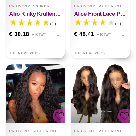
PRUIKEN
>
PRUIKEN
PRUIKEN
>
LACE FRONT WIGS
Afro Kinky Krullend Haar Pruiken Afro Kinky Krullend Haar Pruiken Kayla
Alice Front Lace Pruik
(1)
(1)
€ 30.18
€ 48.41
+ BTW*
+ BTW*
THE REAL WIGS
THE REAL WIGS
PRUIKEN
>
LACE FRONT WIGS
PRUIKEN
>
LACE FRONT WIGS