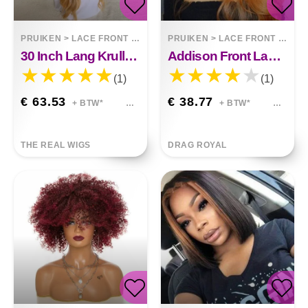
PRUIKEN
>
LACE FRONT WIGS
PRUIKEN
>
LACE FRONT WIGS
30 Inch Lang Krullend Haar Piano Kleur Synthetische Grote Golf Pruik Alexandria
Addison Front Lace Pruik
(1)
(1)
€ 63.53
€ 38.77
+ BTW*
+ BTW*
THE REAL WIGS
DRAG ROYAL