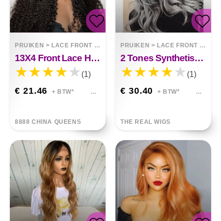
PRUIKEN
>
LACE FRONT WIGS
PRUIKEN
>
LACE FRONT WIGS
13X4 Front Lace Hair Cover Vals Haar
2 Tones Synthetische Kant Pruik Grijs Zwart Ombre Golvende Pruiken Lang Krullend Haar Gracelyn
(1)
(1)
€ 21.46
€ 30.40
+ BTW*
+ BTW*
8888 CHINA QUEENS
THE REAL WIGS