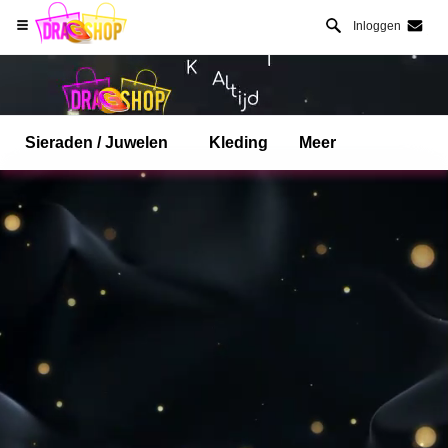
Inloggen
Sieraden / Juwelen
Kleding
Meer
Open Safari menu.
of klik de safari knop zoals hiernaast getoont
en klik TOEVOEGEN AAN BUREAUBLAD
dragshop is nu geinstalleeerd als APP