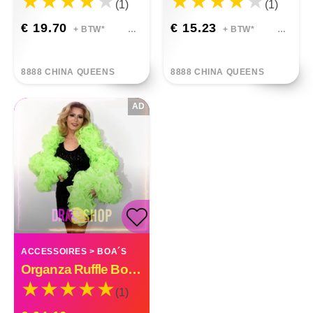
(1)
(1)
€ 19.70
€ 15.23
+ BTW*
+ BTW*
8888 CHINA QUEENS
8888 CHINA QUEENS
AD
ACCESSOIRES
>
BOA´S
Organza Ruffle Boa Drag Queen Vegas Diva Custom Made
(1)