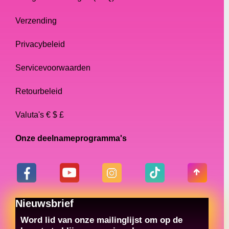
Verzending
Privacybeleid
Servicevoorwaarden
Retourbeleid
Valuta's € $ £
Onze deelnameprogramma's
Nieuwsbrief
Word lid van onze mailinglijst om op de