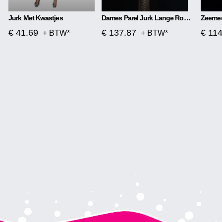
Jurk Met Kwastjes
Dames Parel Jurk Lange Rok Strak
€ 41.69
€ 137.87
€ 11
+ BTW*
+ BTW*