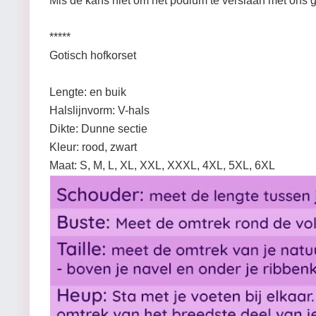
Mis de kans niet om het podium te verslaan met ons 
*****
Gotisch hofkorset
Lengte: en buik
Halslijnvorm: V-hals
Dikte: Dunne sectie
Kleur: rood, zwart
Maat: S, M, L, XL, XXL, XXXL, 4XL, 5XL, 6XL