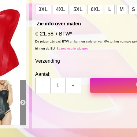
3XL
4XL
5XL
6XL
L
M
S
Zie info over maten
€ 21.58
+ BTW*
De prijzen zijn excl BTW en kunnen varieren van 0% tot het normale tar
binnen de EU.
Bezorglocatie wijzigen
Verzending
Aantal: