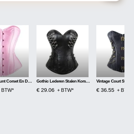
Jurk Dieptepunt Corset En Dunne Taille Corset
Gothic Lederen Stalen Korset Met Ritssluiting
€ 29.06
€ 36.55
 BTW*
+ BTW*
+ BTW*