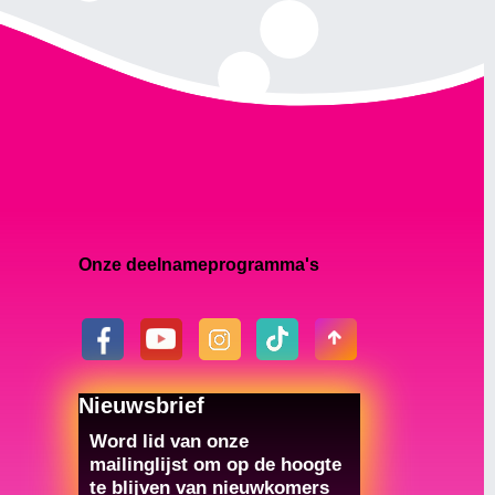
Onze deelnameprogramma's
Nieuwsbrief
Word lid van onze
mailinglijst om op de hoogte
te blijven van nieuwkomers