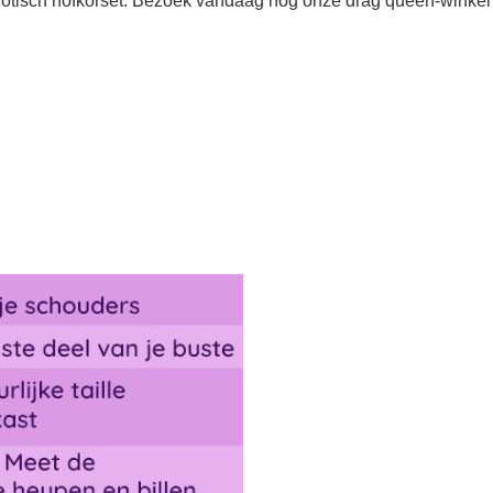
gotisch hofkorset. Bezoek vandaag nog onze drag queen-winkel