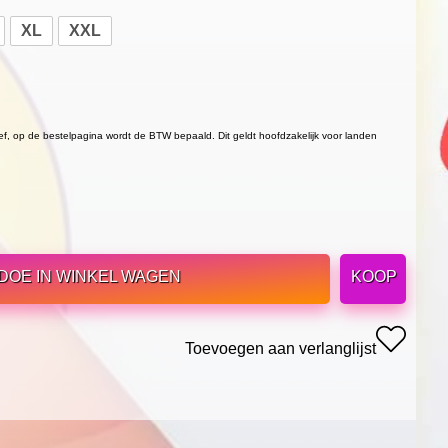
XL
XXL
ief, op de bestelpagina wordt de BTW bepaald. Dit geldt hoofdzakelijk voor landen
DOE IN WINKEL WAGEN
KOOP
Toevoegen aan verlanglijst