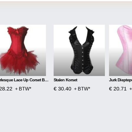
Burlesque Lace Up Corset Bustier TUTU Rok Lolita FANCY
Stalen Korset
28.22
€ 30.40
€ 20.71
+ BTW*
+ BTW*
+