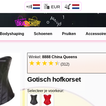
EUR
Open Safari menu.
of klik de safari knop zoals hiernaast getoont
Bodyshaping
Schoenen
Pruiken
Accessoir
en klik TOEVOEGEN AAN BUREAUBLAD
dragshop is nu geinstalleeerd als APP
Winkel:
8888 China Queens
(312)
Gotisch hofkorset
Selecteer je voorkeur: