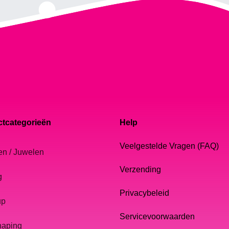
tcategorieën
Help
Veelgestelde Vragen (FAQ)
en / Juwelen
Verzending
g
Privacybeleid
up
Servicevoorwaarden
haping