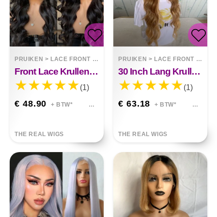
PRUIKEN
>
LACE FRONT WIGS
PRUIKEN
>
LACE FRONT WIGS
Front Lace Krullend Haar Chemische Vezel Brynn
30 Inch Lang Krullend Haar Piano Kleur Synthetische Grote Golf Pruik Alexandria
(1)
(1)
€ 48.90
€ 63.18
+ BTW*
+ BTW*
THE REAL WIGS
THE REAL WIGS