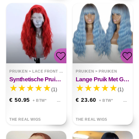
PRUIKEN
>
LACE FRONT WIGS
PRUIKEN
>
PRUIKEN
Synthetische Pruik Met Rode Krullende Voorkant
Lange Pruik Met Grote Golvende Chemische Vezels
(1)
(1)
€ 50.95
€ 23.60
+ BTW*
+ BTW*
THE REAL WIGS
THE REAL WIGS