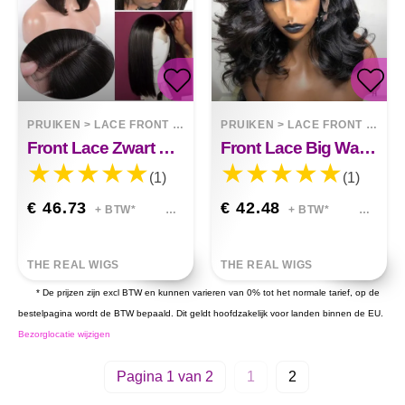
PRUIKEN
>
LACE FRONT WIGS
PRUIKEN
>
LACE FRONT WIGS
Front Lace Zwart Kort Steil Haar Camila
Front Lace Big Wave Pruik Abigail
(1)
(1)
€ 46.73
€ 42.48
+ BTW*
+ BTW*
THE REAL WIGS
THE REAL WIGS
* De prijzen zijn excl BTW en kunnen varieren van 0% tot het normale tarief, op de
bestelpagina wordt de BTW bepaald. Dit geldt hoofdzakelijk voor landen binnen de EU.
Bezorglocatie wijzigen
Pagina 1 van 2
1
2