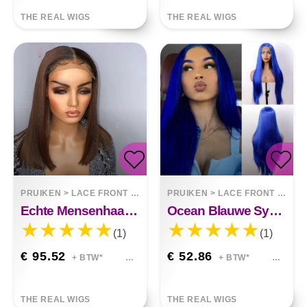
THE REAL WIGS
THE REAL WIGS
PRUIKEN
>
LACE FRONT WIGS
PRUIKEN
>
LACE FRONT WIGS
Echte Mensenhaar Gradiënt Voorkant Audrey
Ocean Blauwe Synthetische Pruik Met Front Lace&nbsp;
(1)
(1)
€ 95.52
€ 52.86
+ BTW*
+ BTW*
THE REAL WIGS
THE REAL WIGS