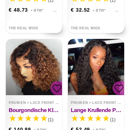
(1)
(1)
€ 48.73
€ 32.52
+ BTW*
+ BTW*
THE REAL WIGS
THE REAL WIGS
PRUIKEN
>
LACE FRONT WIGS
PRUIKEN
>
LACE FRONT WIGS
Bourgondische Kleurverlooppruik Lace Front Korte Bob Pruik
Lange Krullende Pruik Van Allison Front Lace
(1)
(1)
€ 140.88
€ 52.49
+ BTW*
+ BTW*