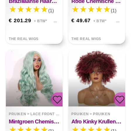
Braziliaanse Haarkleur Half Lace P427 Body Wave 13x4 Lace Wig
Rode Chemische Vezel Front Lace Pruik Lang Krullend Haar
(1)
(1)
€ 201.29
€ 49.67
+ BTW*
+ BTW*
THE REAL WIGS
THE REAL WIGS
PRUIKEN
>
LACE FRONT WIGS
PRUIKEN
>
PRUIKEN
Mintgroen Chemische Vezel Hoge Temperatuur Zijde Front Lace
Afro Kinky Krullend Haar Pruiken Afro Kinky Krullend Haar Pruiken Kayla