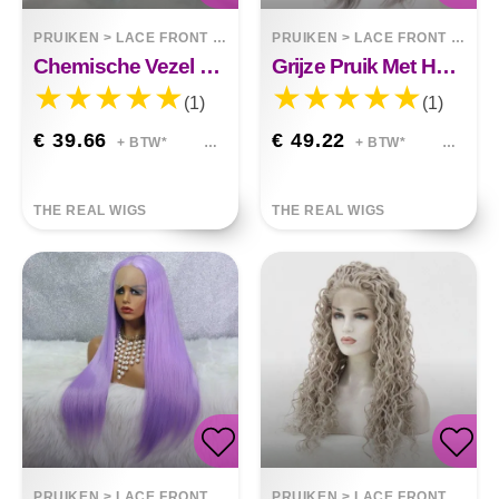
PRUIKEN
>
LACE FRONT WIGS
PRUIKEN
>
LACE FRONT WIGS
Chemische Vezel Voorkant Met Middenscheiding, Mat Lang Krullend Haar
Grijze Pruik Met Handhaakje
(1)
(1)
€ 39.66
€ 49.22
+ BTW*
+ BTW*
THE REAL WIGS
THE REAL WIGS
PRUIKEN
>
LACE FRONT WIGS
PRUIKEN
>
LACE FRONT WIGS