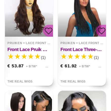
PRUIKEN
>
LACE FRONT WIGS
PRUIKEN
>
LACE FRONT WIGS
Front Lace Pruik Met Chemische Vezels Riley
Front Lace Three-stand Pruik Mia
(1)
(1)
€ 53.87
€ 61.92
+ BTW*
+ BTW*
THE REAL WIGS
THE REAL WIGS