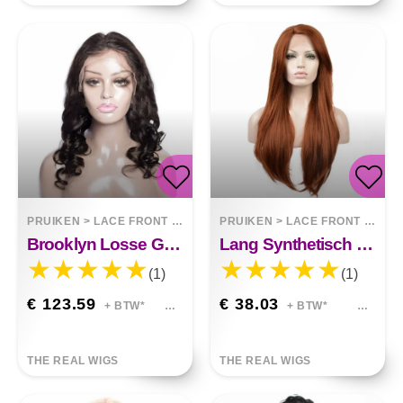
PRUIKEN
>
LACE FRONT WIGS
PRUIKEN
>
LACE FRONT WIGS
Brooklyn Losse Golf Mensenhaar Front Lace Pruik
Lang Synthetisch Krullend Haar Met Front Lace Stella
(1)
(1)
€ 123.59
€ 38.03
+ BTW*
+ BTW*
THE REAL WIGS
THE REAL WIGS