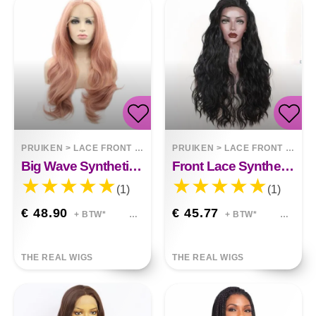
PRUIKEN
>
LACE FRONT WIGS
PRUIKEN
>
LACE FRONT WIGS
Big Wave Synthetische Front Lace Pruik Leah
Front Lace Synthetisch Lang Krullende Pruik Scarlett
(1)
(1)
€ 48.90
€ 45.77
+ BTW*
+ BTW*
THE REAL WIGS
THE REAL WIGS