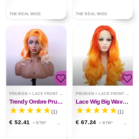
THE REAL WIGS
THE REAL WIGS
PRUIKEN
>
LACE FRONT WIGS
PRUIKEN
>
LACE FRONT WIGS
Trendy Ombre Pruik Oranje Wit
Lace Wig Big Wave Two Tone Rood Oranje
(1)
(1)
€ 52.41
€ 67.24
+ BTW*
+ BTW*