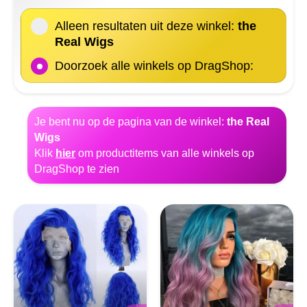
Alleen resultaten uit deze winkel:
the
Real Wigs
Doorzoek alle winkels op DragShop:
Je bent nu op de pagina van de winkel:
the Real
Wigs
Klik
hier
om productitems van alle winkels op
DragShop te zien