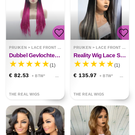
PRUIKEN
>
LACE FRONT WIGS
PRUIKEN
>
LACE FRONT WIGS
Dubbel Gevlochten Pruik Paars
Reality Wig Lace Straight Body Wave-pruiken Van Echt Haar
(1)
(1)
€ 82.53
€ 135.97
+ BTW*
+ BTW*
THE REAL WIGS
THE REAL WIGS