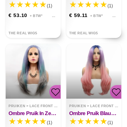
(1)
(1)
€ 53.10
€ 59.11
+ BTW*
+ BTW*
THE REAL WIGS
THE REAL WIGS
PRUIKEN
>
LACE FRONT WIGS
PRUIKEN
>
LACE FRONT WIGS
Ombre Pruik In Zeemeerminkleuren
Ombre Pruik Blauw Paars Roze
(1)
(1)