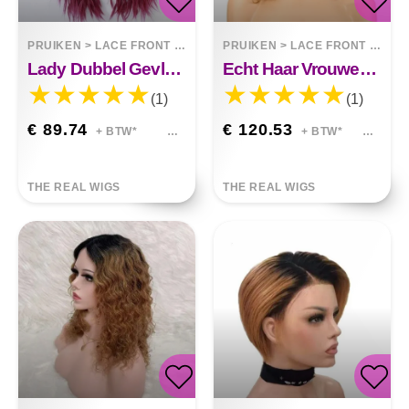
PRUIKEN
>
LACE FRONT WIGS
PRUIKEN
>
LACE FRONT WIGS
Lady Dubbel Gevlochten Pruik Zwart Front Lace
Echt Haar Vrouwen Haar Lace Pruik Lang Krullend
(1)
(1)
€ 89.74
€ 120.53
+ BTW*
+ BTW*
THE REAL WIGS
THE REAL WIGS