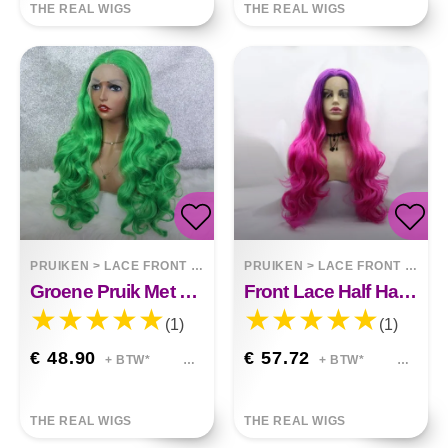
THE REAL WIGS
THE REAL WIGS
PRUIKEN
>
LACE FRONT WIGS
PRUIKEN
>
LACE FRONT WIGS
Groene Pruik Met Grote Golvende Voorkant Lace
Front Lace Half Hand Haak Kleurverloop Lang Krullend Pruik
(1)
(1)
€ 48.90
€ 57.72
+ BTW*
+ BTW*
THE REAL WIGS
THE REAL WIGS