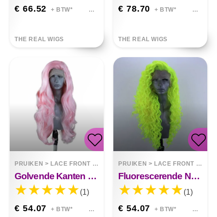
€ 66.52
€ 78.70
+ BTW*
+ BTW*
THE REAL WIGS
THE REAL WIGS
PRUIKEN
>
LACE FRONT WIGS
PRUIKEN
>
LACE FRONT WIGS
Golvende Kanten Pruik Lichtroze
Fluorescerende Neon Groene Pruik Krullend Lang
(1)
(1)
€ 54.07
€ 54.07
+ BTW*
+ BTW*