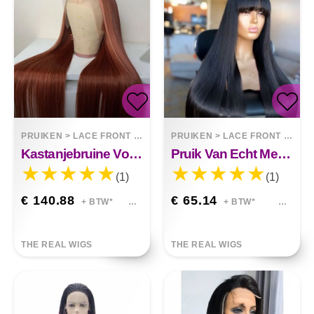
PRUIKEN
>
LACE FRONT WIGS
PRUIKEN
>
LACE FRONT WIGS
Kastanjebruine Voorgetekende Kanten Pruik Met Babyhaar
Pruik Van Echt Menselijk Haar Om Recht Te Trekken
(1)
(1)
€ 140.88
€ 65.14
+ BTW*
+ BTW*
THE REAL WIGS
THE REAL WIGS