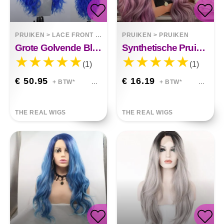
PRUIKEN
>
LACE FRONT WIGS
PRUIKEN
>
PRUIKEN
Grote Golvende Blauwe Pruik Met Front Lace
Synthetische Pruik Met Blauw-paarse Kleurovergang, Zachte Golven, Moeiteloze Glamour.
(1)
(1)
€ 50.95
€ 16.19
+ BTW*
+ BTW*
THE REAL WIGS
THE REAL WIGS