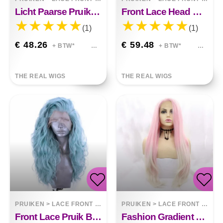
Licht Paarse Pruik Met Kant Aan De Voorkant
Front Lace Head Cover Pruik
(1)
(1)
€ 48.26
€ 59.48
+ BTW*
+ BTW*
THE REAL WIGS
THE REAL WIGS
PRUIKEN
>
LACE FRONT WIGS
PRUIKEN
>
LACE FRONT WIGS
Front Lace Pruik Blauwachtig Cyaan
Fashion Gradient Big Wave Fluffy Pruik Roze Blond