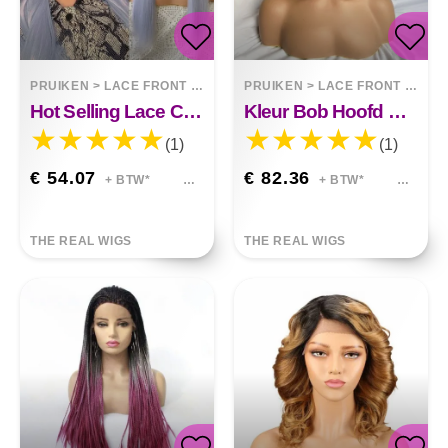
PRUIKEN
>
LACE FRONT WIGS
PRUIKEN
>
LACE FRONT WIGS
Hot Selling Lace Chemische Vezel Pruik Full Head Cover Paars Steil Haar
Kleur Bob Hoofd Echt Haar
(1)
(1)
€ 54.07
€ 82.36
+ BTW*
+ BTW*
THE REAL WIGS
THE REAL WIGS