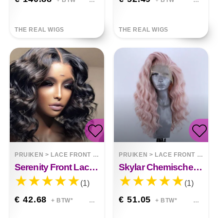
THE REAL WIGS
THE REAL WIGS
PRUIKEN
>
LACE FRONT WIGS
PRUIKEN
>
LACE FRONT WIGS
Serenity Front Lace Korte Zwarte Krullend Haar Pruik
Skylar Chemische Vezel Front Lace Pruik
(1)
(1)
€ 42.68
€ 51.05
+ BTW*
+ BTW*