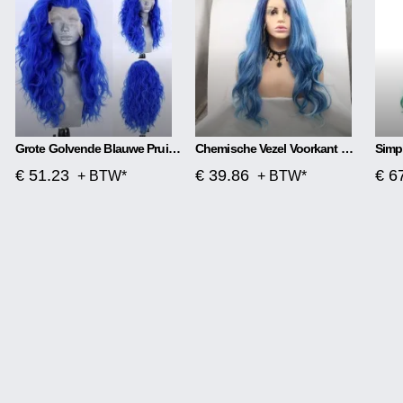
Grote Golvende Blauwe Pruik Met Front Lace
Chemische Vezel Voorkant Met Middenscheiding, Mat Lang Krullend Haar
€ 51.23
€ 39.86
€ 6
+ BTW*
+ BTW*