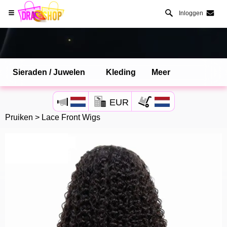
Inloggen
Sieraden / Juwelen
Kleding
Meer
Open Safari menu.
EUR
of klik de safari knop zoals hiernaast getoont
Pruiken
>
Lace Front Wigs
en klik TOEVOEGEN AAN BUREAUBLAD
dragshop is nu geinstalleeerd als APP