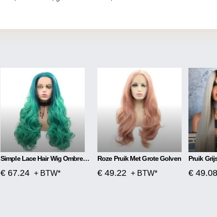
Simple Lace Hair Wig Ombre Blauw Tot Groen
Roze Pruik Met Grote Golven
€ 67.24
€ 49.22
€ 49.0
+ BTW*
+ BTW*