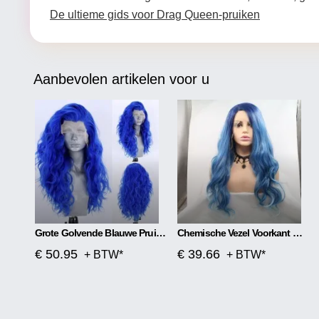
De ultieme gids voor Drag Queen-pruiken
Aanbevolen artikelen voor u
Grote Golvende Blauwe Pruik Met Front Lace
Chemische Vezel Voorkant Met Middenscheiding, Mat Lang Krullend Haar
€ 50.95
€ 39.66
+ BTW*
+ BTW*