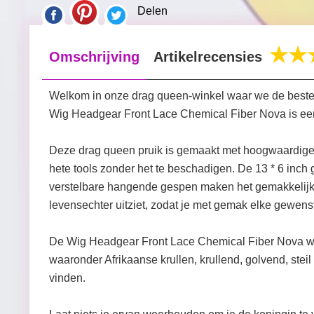
Delen
Omschrijving
Artikelrecensies
Welkom in onze drag queen-winkel waar we de beste kw
Wig Headgear Front Lace Chemical Fiber Nova is een u
Deze drag queen pruik is gemaakt met hoogwaardige c
hete tools zonder het te beschadigen. De 13 * 6 inch g
verstelbare hangende gespen maken het gemakkelijk o
levensechter uitziet, zodat je met gemak elke gewenst
De Wig Headgear Front Lace Chemical Fiber Nova wordt
waaronder Afrikaanse krullen, krullend, golvend, stei
vinden.