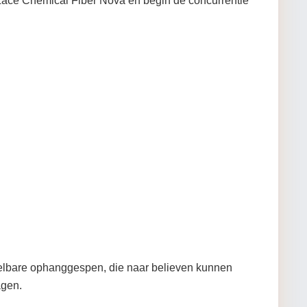
 Lace Chemical Fiber Nova en begin de concurrentie
erstelbare ophanggespen, die naar believen kunnen
agen.