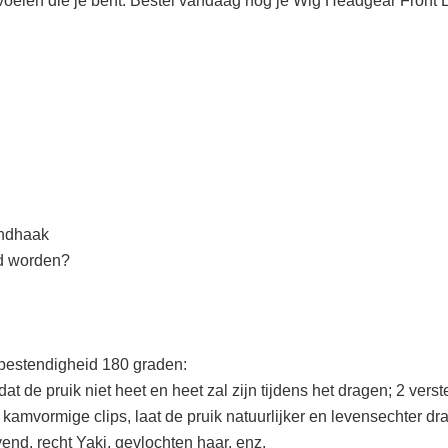
 voelen die je bent. Bestel vandaag nog je Wig Headgear Front
andhaak
fd worden?
bestendigheid 180 graden:
odat de pruik niet heet en heet zal zijn tijdens het dragen; 2 v
kamvormige clips, laat de pruik natuurlijker en levensechter dr
end, recht Yaki, gevlochten haar, enz.