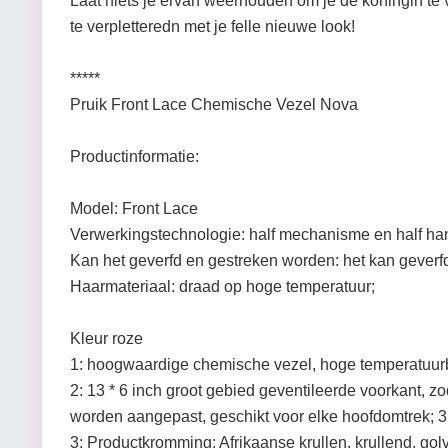
Laat niets je ervan weerhouden om je de koningin te
te verpletteredn met je felle nieuwe look!
*****
Pruik Front Lace Chemische Vezel Nova
Productinformatie:
Model: Front Lace
Verwerkingstechnologie: half mechanisme en half h
Kan het geverfd en gestreken worden: het kan gever
Haarmateriaal: draad op hoge temperatuur;
Kleur roze
1: hoogwaardige chemische vezel, hoge temperatuur
2: 13 * 6 inch groot gebied geventileerde voorkant, z
worden aangepast, geschikt voor elke hoofdomtrek; 3 
3: Productkromming: Afrikaanse krullen, krullend, golv