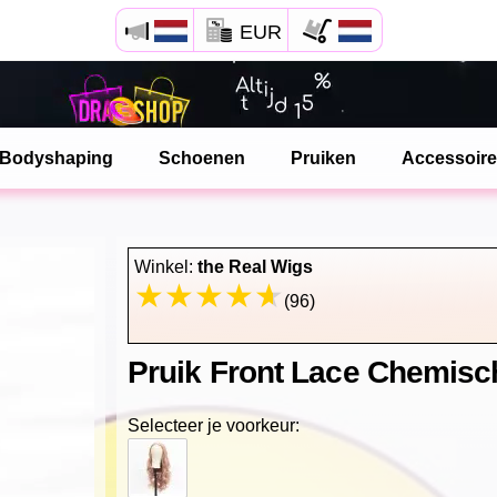
EUR
Open Safari menu.
of klik de safari knop zoals hiernaast getoont
Bodyshaping
Schoenen
Pruiken
Accessoir
en klik TOEVOEGEN AAN BUREAUBLAD
dragshop is nu geinstalleeerd als APP
Winkel:
the Real Wigs
(96)
Pruik Front Lace Chemisc
Selecteer je voorkeur: