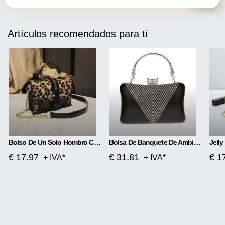
Artículos recomendados para ti
Bolso De Un Solo Hombro Con Estampado De Leopardo
Bolsa De Banquete De Ambiente Lujoso Con Diamantes De Imitación
€ 17.97
€ 31.81
€ 1
+ IVA*
+ IVA*