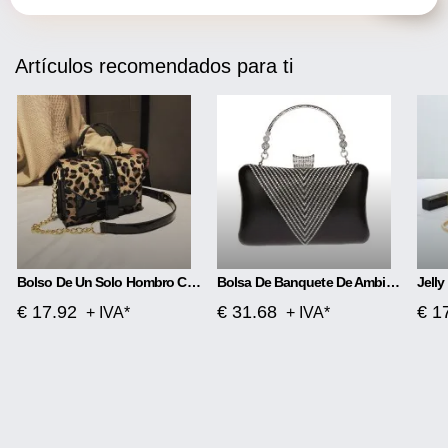
Artículos recomendados para ti
Bolso De Un Solo Hombro Con Estampado De Leopardo
Bolsa De Banquete De Ambiente Lujoso Con Diamantes De Imitación
€ 17.92
€ 31.68
€ 1
+ IVA*
+ IVA*