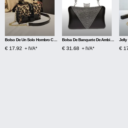
Bolso De Un Solo Hombro Con Estampado De Leopardo
Bolsa De Banquete De Ambiente Lujoso Con Diamantes De Imitación
€ 17.92
€ 31.68
€ 1
+ IVA*
+ IVA*