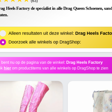
(63)
ag Heels Factory de specialist in alle Drag Queen Schoenen, sanda
ten.
Alleen resultaten uit deze winkel:
Drag Heels Facto
Doorzoek alle winkels op DragShop:
 bent nu op de pagina van de winkel:
Drag Heels Factory
ik
hier
om productitems van alle winkels op DragShop te zien