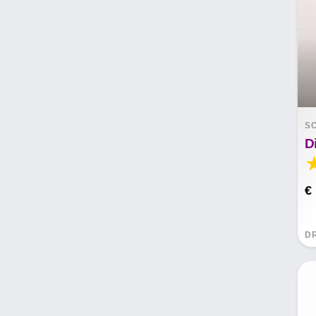
S
€
D