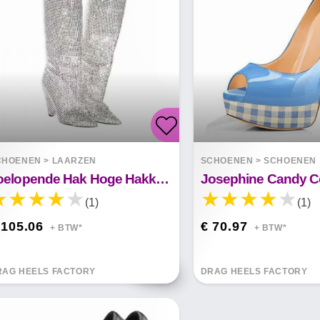
CHOENEN
>
LAARZEN
SCHOENEN
>
SCHOENEN
Toelopende Hak Hoge Hakken Mode Strass Pailletten Kylie
(1)
(1)
 105.06
€ 70.97
+ BTW*
+ BTW*
RAG HEELS FACTORY
DRAG HEELS FACTORY