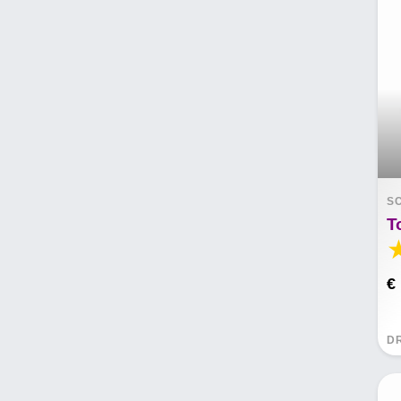
S
€
D