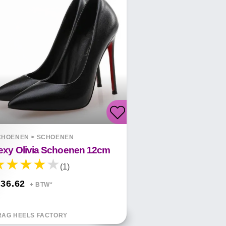
CHOENEN
>
SCHOENEN
exy Olivia Schoenen 12cm
(1)
 36.62
+ BTW*
RAG HEELS FACTORY