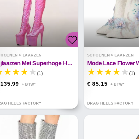
CHOENEN
>
LAARZEN
SCHOENEN
>
LAARZEN
Dijlaarzen Met Superhoge Hak Van 20 Cm
(1)
(1)
 135.99
€ 85.15
+ BTW*
+ BTW*
RAG HEELS FACTORY
DRAG HEELS FACTORY