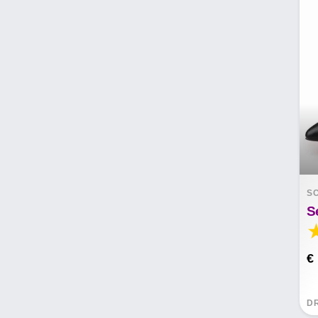
S
S
€
D