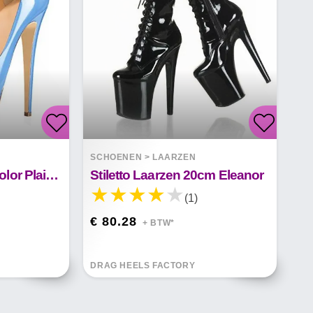
SCHOENEN
>
LAARZEN
Josephine Candy Color Plaid Fish Mouth Plateauzolen
Stiletto Laarzen 20cm Eleanor
(1)
€ 80.28
+ BTW*
DRAG HEELS FACTORY