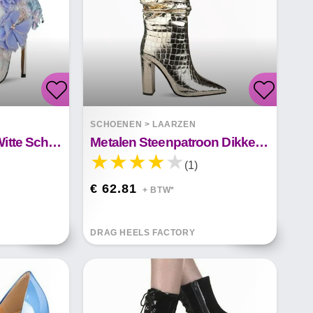
SCHOENEN
>
LAARZEN
Mode Lace Flower Witte Schoenen
Metalen Steenpatroon Dikke Kachelpijplaarzen Met Hoge Hakken Makayla
(1)
€ 62.81
+ BTW*
DRAG HEELS FACTORY