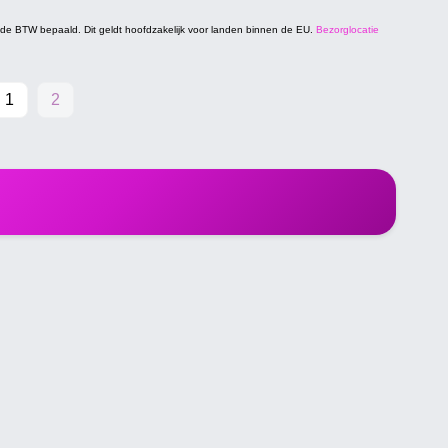
t de BTW bepaald. Dit geldt hoofdzakelijk voor landen binnen de EU.
Bezorglocatie
1
2