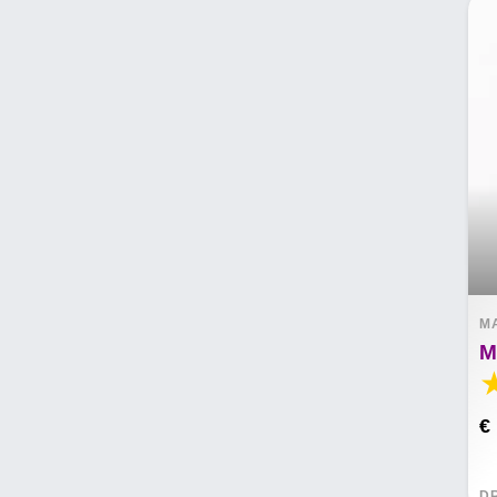
M
M
€
D