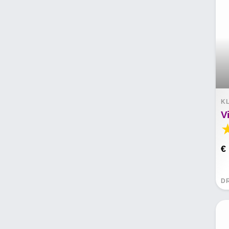
K
€
D