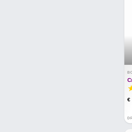
B
€
D