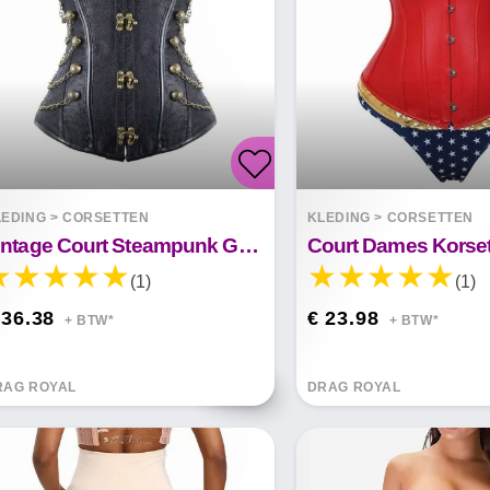
LEDING
>
CORSETTEN
KLEDING
>
CORSETTEN
Vintage Court Steampunk Gothic Korset
Court Dames Korse
(1)
(1)
 36.38
€ 23.98
+ BTW*
+ BTW*
RAG ROYAL
DRAG ROYAL