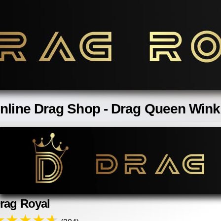
nline Drag Shop - Drag Queen Wink
rag Royal