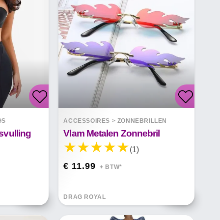
GS
ACCESSOIRES
>
ZONNEBRILLEN
vulling
Vlam Metalen Zonnebril
(1)
€ 11.99
+ BTW*
DRAG ROYAL