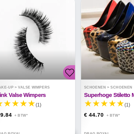
AKE-UP
>
VALSE WIMPERS
SCHOENEN
>
SCHOENEN
ink Valse Wimpers
(1)
(1)
 9.84
€ 44.70
+ BTW*
+ BTW*
RAG ROYAL
DRAG ROYAL