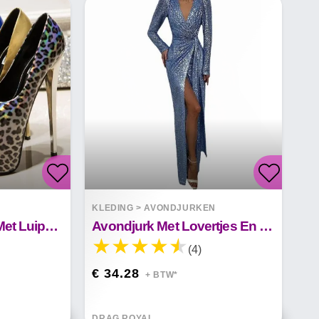
KLEDING
>
AVONDJURKEN
Superhoge Stiletto Met Luipaardprint Evelyn
Avondjurk Met Lovertjes En Splitstaartbanketjurk
(4)
€ 34.28
+ BTW*
DRAG ROYAL