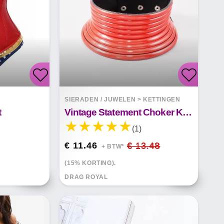
SIERADEN / JUWELEN
>
KETTINGEN
t
Vintage Statement Choker Ketting
(1)
€ 11.46
€ 13.48
+ BTW*
(15% KORTING).
DRAG ROYAL