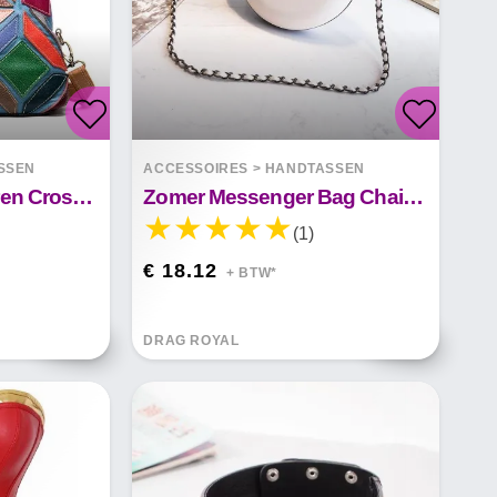
SSEN
ACCESSOIRES
>
HANDTASSEN
Hoofdlaag Kleur Leren Cross - Slung Handtas
Zomer Messenger Bag Chain Kleine Ronde Tas
(1)
€ 18.12
+ BTW*
DRAG ROYAL