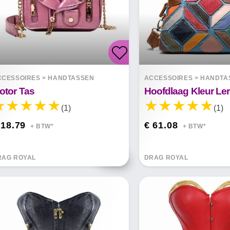
CCESSOIRES
>
HANDTASSEN
ACCESSOIRES
>
HANDTA
otor Tas
(1)
(1)
 18.79
€ 61.08
+ BTW*
+ BTW*
RAG ROYAL
DRAG ROYAL