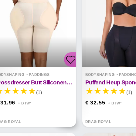
ODYSHAPING
>
PADDINGS
BODYSHAPING
>
PADDIN
Crossdresser Butt Siliconen Heup Dij Up Pads Herbruikbare Enhancers Billen Booster
Puffend Heup Spons
(1)
(1)
 31.96
€ 32.55
+ BTW*
+ BTW*
RAG ROYAL
DRAG ROYAL