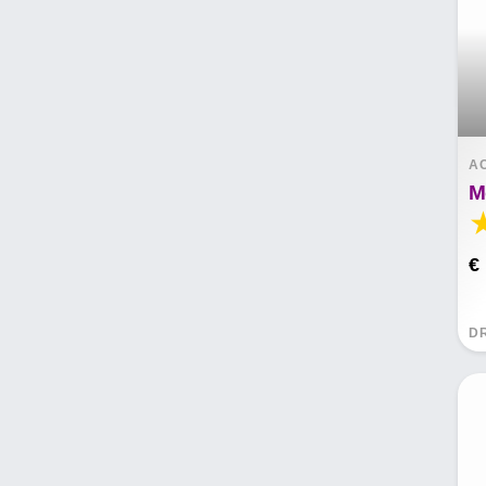
A
M
€
D