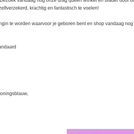
! Bezoek vandaag nog onze drag queen winkel en blader door on
zelfverzekerd, krachtig en fantastisch te voelen!
ngin te worden waarvoor je geboren bent en shop vandaag nog 
andaard
 koningsblauw,