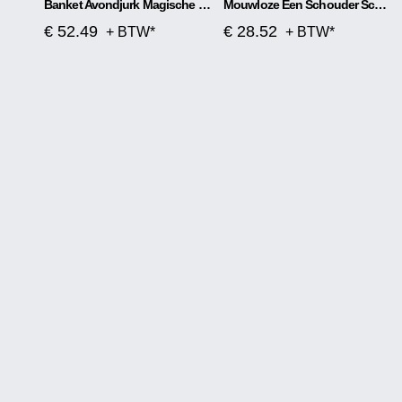
Banket Avondjurk Magische Kleur Kralen Kort
Mouwloze Een Schouder Schuine Hals Pailletten Prachtige Jurk Met Split
€ 52.49
€ 28.52
+ BTW*
+ BTW*