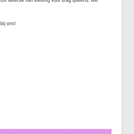
ze selectie van kleding voor drag queens. We
bij ons!