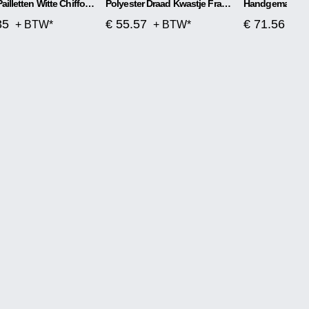
Bloem Pailletten Witte Chiffon Rok Craft Bestellen
Polyester Draad Kwastje Franje Vissenstaart Banket Elegant
35
€ 55.57
€ 71.56
+ BTW*
+ BTW*
+ 