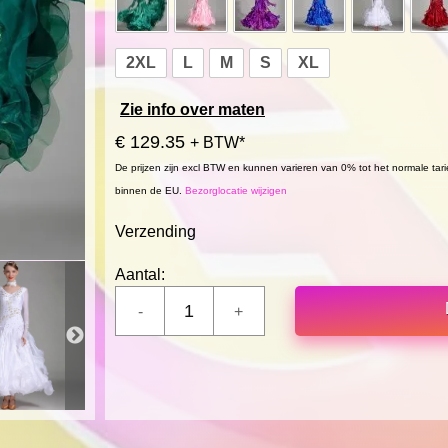
2XL
L
M
S
XL
Zie info over maten
€ 129.35
+ BTW*
De prijzen zijn excl BTW en kunnen varieren van 0% tot het normale tar
binnen de EU.
Bezorglocatie wijzigen
Verzending
Aantal: