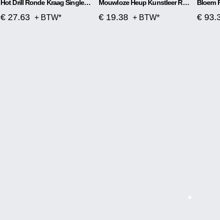
Hot Drill Ronde Kraag Single Sleeve Mesh Perspective Hollow Out Rok Jurk
Mouwloze Heup Kunstleer Rits PU Hoge Elastische Ronde Hals Jurk
€ 27.63
€ 19.38
€ 93.
+ BTW*
+ BTW*