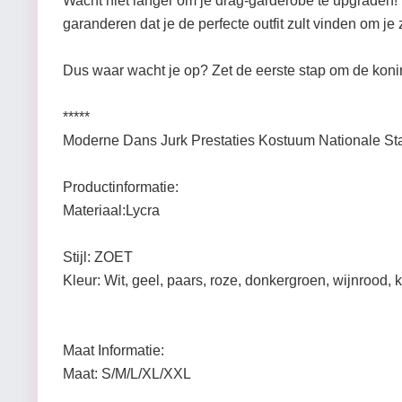
Wacht niet langer om je drag-garderobe te upgraden
garanderen dat je de perfecte outfit zult vinden om je 
Dus waar wacht je op? Zet de eerste stap om de koni
*****
Moderne Dans Jurk Prestaties Kostuum Nationale St
Productinformatie:
Materiaal:Lycra
Stijl: ZOET
Kleur: Wit, geel, paars, roze, donkergroen, wijnrood,
Maat Informatie:
Maat: S/M/L/XL/XXL