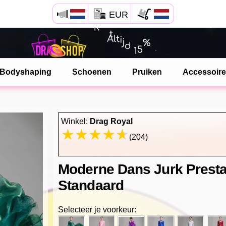
EUR
Open Safari menu.
of klik de safari knop zoals hiernaast getoont
Bodyshaping
Schoenen
Pruiken
Accessoir
en klik TOEVOEGEN AAN BUREAUBLAD
dragshop is nu geinstalleeerd als APP
Winkel:
Drag Royal
(204)
Moderne Dans Jurk Presta
Standaard
Selecteer je voorkeur: