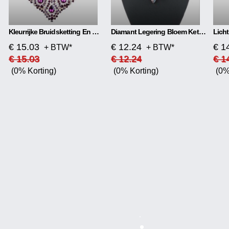
Kleurrijke Bruidsketting En Oorbelset
Diamant Legering Bloem Ketting
€ 15.03
€ 12.24
€ 1
+ BTW*
+ BTW*
€ 15.03
€ 12.24
€ 1
(0% Korting)
(0% Korting)
(0%