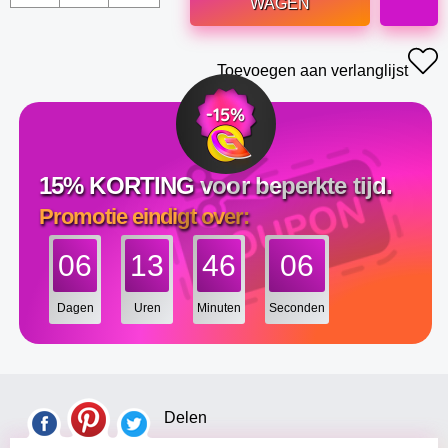
WAGEN
Toevoegen aan verlanglijst
15% KORTING voor beperkte tijd.
Promotie eindigt over:
06
13
46
06
Dagen
Uren
Minuten
Seconden
Delen