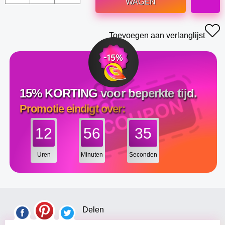
WAGEN
Toevoegen aan verlanglijst
15% KORTING voor beperkte tijd.
Promotie eindigt over:
12
56
34
Uren
Minuten
Seconden
Delen