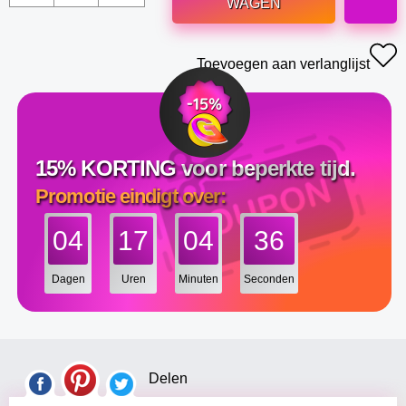
WAGEN
Toevoegen aan verlanglijst
15% KORTING voor beperkte tijd.
Promotie eindigt over:
04
17
04
35
Dagen
Uren
Minuten
Seconden
Delen