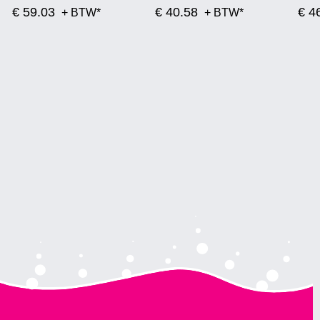
€ 59.03
€ 40.58
€ 4
+ BTW*
+ BTW*