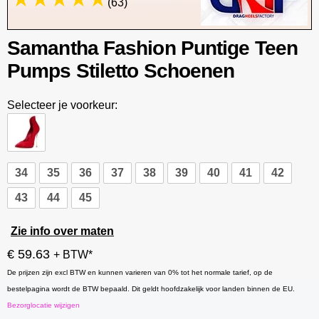
(63)
Samantha Fashion Puntige Teen
Pumps Stiletto Schoenen
Selecteer je voorkeur:
34
35
36
37
38
39
40
41
42
43
44
45
Zie info over maten
€ 59.63
+ BTW*
De prijzen zijn excl BTW en kunnen varieren van 0% tot het normale tarief, op de
bestelpagina wordt de BTW bepaald. Dit geldt hoofdzakelijk voor landen binnen de EU.
Bezorglocatie wijzigen