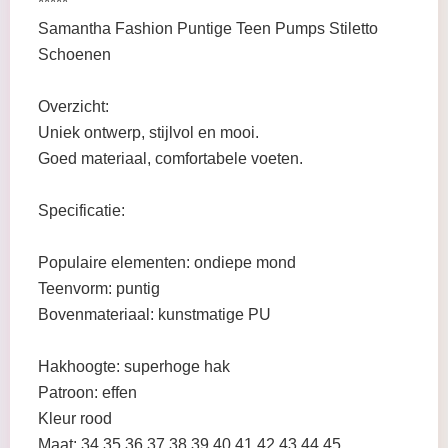
*****
Samantha Fashion Puntige Teen Pumps Stiletto
Schoenen
Overzicht:
Uniek ontwerp, stijlvol en mooi.
Goed materiaal, comfortabele voeten.
Specificatie:
Populaire elementen: ondiepe mond
Teenvorm: puntig
Bovenmateriaal: kunstmatige PU
Hakhoogte: superhoge hak
Patroon: effen
Kleur rood
Maat: 34,35,36,37,38,39,40,41,42,43,44,45