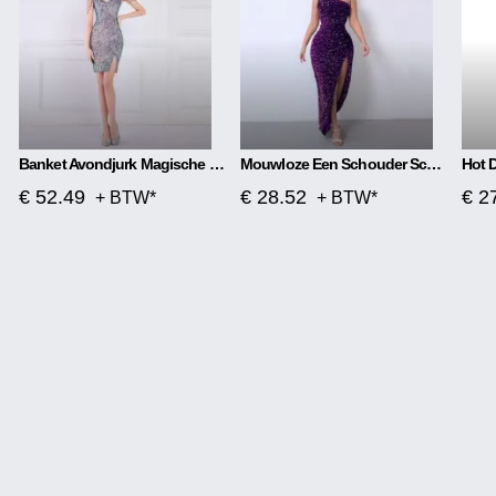
Banket Avondjurk Magische Kleur Kralen Kort
Mouwloze Een Schouder Schuine Hals Pailletten Prachtige Jurk Met Split
€ 52.49
€ 28.52
€ 2
+ BTW*
+ BTW*