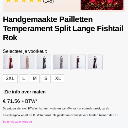
(145)
Handgemaakte Pailletten
Temperament Split Lange Fishtail
Rok
Selecteer je voorkeur:
2XL
L
M
S
XL
Zie info over maten
€ 71.56
+ BTW*
De prijzen zijn excl BTW en kunnen varieren van 0% tot het normale tarief, op de
bestelpagina wordt de BTW bepaald. Dit geldt hoofdzakelijk voor landen binnen de EU.
Bezorglocatie wijzigen