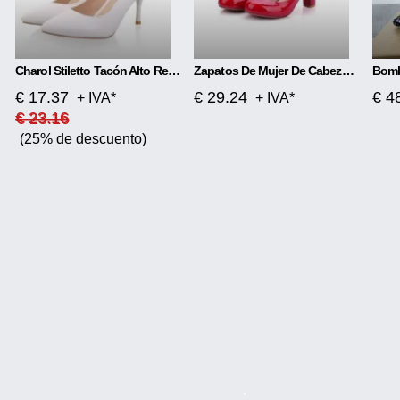
Charol Stiletto Tacón Alto Red Rojo Tacón Alto
Zapatos De Mujer De Cabeza Redonda De Tacón Alto De Moda
€ 17.37
€ 29.24
€ 4
+ IVA*
+ IVA*
€ 23.16
(25% de descuento)