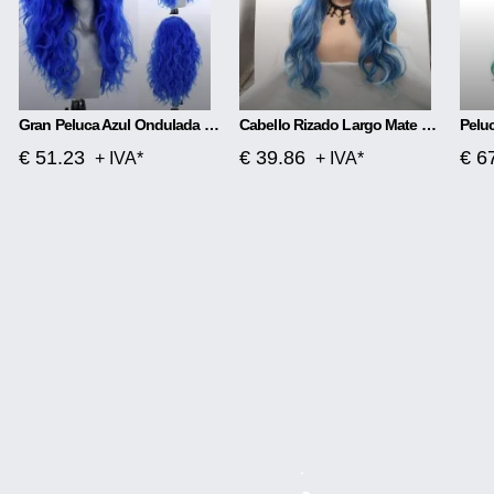
Gran Peluca Azul Ondulada Con Encaje Frontal
Cabello Rizado Largo Mate Con Separación Media De Cabeza De Encaje Frontal De Fibra Química
€ 51.23
€ 39.86
€ 6
+ IVA*
+ IVA*