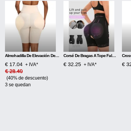
Almohadilla De Elevación De Cadera Regordeta, Pantalones Moldeadores De Glúteos
Corsé De Bragas A Tope Falso Acolchado
€ 17.04
€ 32.25
€ 3
+ IVA*
+ IVA*
€ 28.40
(40% de descuento)
3 se quedan