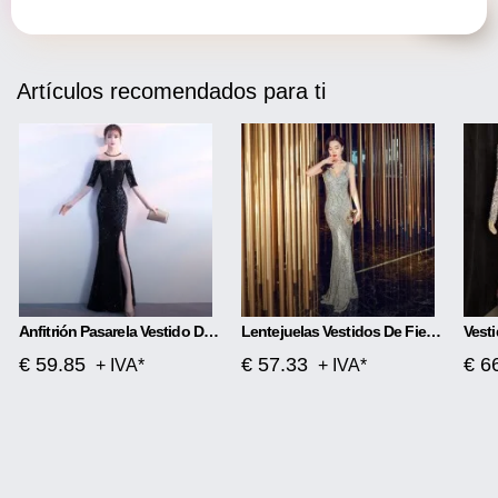
Artículos recomendados para ti
Anfitrión Pasarela Vestido De Noche Temperamento Elegante Rombo
Lentejuelas Vestidos De Fiesta Sección Larga
€ 59.85
€ 57.33
€ 6
+ IVA*
+ IVA*