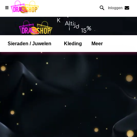
Inloggen
Sieraden / Juwelen
Kleding
Meer
Open Safari menu.
of klik de safari knop zoals hiernaast getoont
en klik TOEVOEGEN AAN BUREAUBLAD
dragshop is nu geinstalleeerd als APP