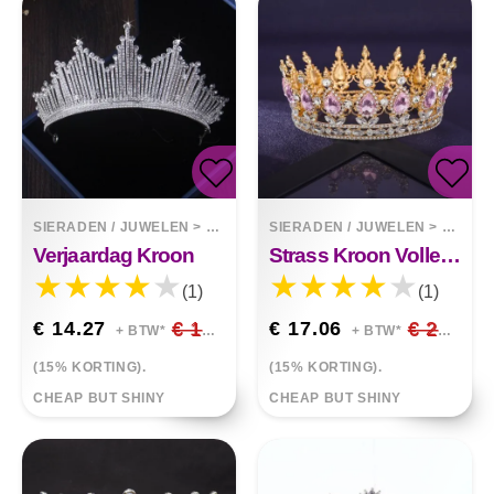
SIERADEN / JUWELEN
>
TIARAS
SIERADEN / JUWELEN
>
TIARA
Verjaardag Kroon
Strass Kroon Volledige Cirkel Tiara
(1)
(1)
€ 14.27
€ 16.79
€ 17.06
€ 20.07
+ BTW*
+ BTW*
(15% KORTING).
(15% KORTING).
CHEAP BUT SHINY
CHEAP BUT SHINY