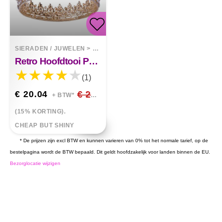
SIERADEN / JUWELEN
>
TIARAS
Retro Hoofdtooi Perzik Hartvormige Ronde Kroon
(1)
€ 20.04
€ 23.58
+ BTW*
(15% KORTING).
CHEAP BUT SHINY
* De prijzen zijn excl BTW en kunnen varieren van 0% tot het normale tarief, op de
bestelpagina wordt de BTW bepaald. Dit geldt hoofdzakelijk voor landen binnen de EU.
Bezorglocatie wijzigen