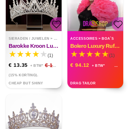
SIERADEN / JUWELEN
>
TIARAS
ACCESSOIRES
>
BOA´S
Barokke Kroon Luxe Prachtige Strass Hoofddeksels
Bolero Luxury Ruffle Organza Custom Made
(1)
(1)
€ 13.35
€ 15.70
€ 94.12
+ BTW*
+ BTW*
(15% KORTING).
CHEAP BUT SHINY
DRAG TAILOR