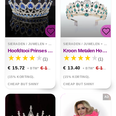
SIERADEN / JUWELEN
>
TIARAS
SIERADEN / JUWELEN
>
TIARA
Hoofdtooi Prinses Kroon
Kroon Metalen Hoofdtooi
(1)
(1)
€ 15.72
€ 18.49
€ 13.40
€ 15.77
+ BTW*
+ BTW*
(15% KORTING).
(15% KORTING).
CHEAP BUT SHINY
CHEAP BUT SHINY
AD