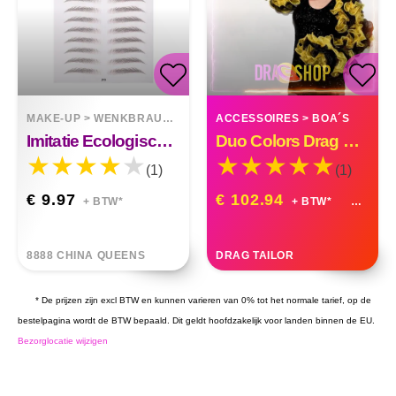
MAKE-UP
>
WENKBRAUWEN
ACCESSOIRES
>
BOA´S
Imitatie Ecologische Wenkbrauwstickers Tatoeagestickers Wenkbrauwen
Duo Colors Drag Queen Organza Ruffle Boa
(1)
(1)
€ 9.97
€ 102.94
+ BTW*
+ BTW*
8888 CHINA QUEENS
DRAG TAILOR
* De prijzen zijn excl BTW en kunnen varieren van 0% tot het normale tarief, op de
bestelpagina wordt de BTW bepaald. Dit geldt hoofdzakelijk voor landen binnen de EU.
Bezorglocatie wijzigen