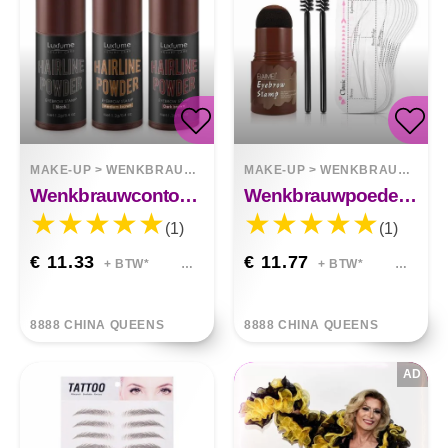
MAKE-UP
>
WENKBRAUWEN
MAKE-UP
>
WENKBRAUWEN
Wenkbrauwcontourvullende Haarlijnpoederstick
Wenkbrauwpoeder Stick Haarlijn Contour Set
(1)
(1)
€ 11.33
€ 11.77
+ BTW*
+ BTW*
8888 CHINA QUEENS
8888 CHINA QUEENS
AD