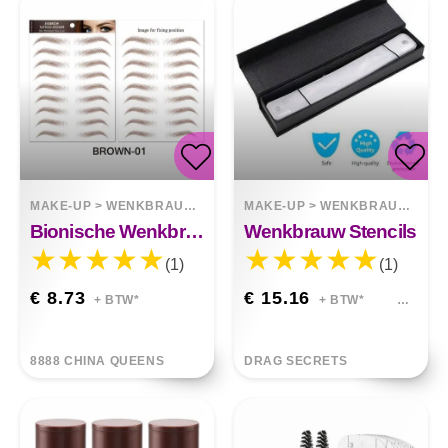
MAKE-UP
>
WENKBRAUWEN
MAKE-UP
>
WENKBRAUWEN
Bionische Wenkbrauwstickers
Wenkbrauw Stencils
(1)
(1)
€ 8.73
€ 15.16
+ BTW*
+ BTW*
8888 CHINA QUEENS
DRAG SECRETS