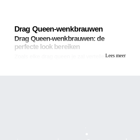
Drag Queen-wenkbrauwen
Drag Queen-wenkbrauwen: de
perfecte look bereiken
Lees meer
Zoals elke drag queen je zal vertellen, kan
het belang van perfecte wenkbrauwen niet
genoeg worden benadrukt. Ze omlijsten het
gezicht en kunnen iemands algehele look
drastisch veranderen. Voor drag queens, die
make-up gebruiken om overdreven en meer
dan levensgrote persona's te creëren, zijn
wenkbrauwen een essentieel onderdeel van
hun look. In dit artikel bespreken we hoe je
perfecte drag queen-wenkbrauwen kunt
krijgen met behulp van wenkbrauwstencils,