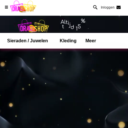
Inloggen
Sieraden / Juwelen
Kleding
Meer
Open Safari menu.
of klik de safari knop zoals hiernaast getoont
en klik TOEVOEGEN AAN BUREAUBLAD
dragshop is nu geinstalleeerd als APP