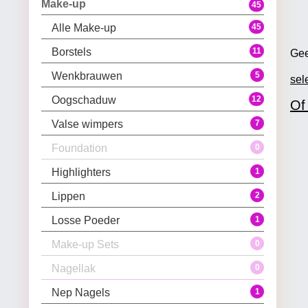
106
50
15
41
Alle Schoenen
Laarzen
Sandalen
Schoenen
Make-up
45
45
Alle Make-up
11
Borstels
Gee
5
Wenkbrauwen
sel
12
Oogschaduw
Of
7
Valse wimpers
0
Foundation
1
Highlighters
2
Lippen
1
Losse Poeder
0
Make-up Sets
0
Nagellak
1
Nep Nagels