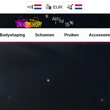
EUR
Open Safari menu.
of klik de safari knop zoals hiernaast getoont
Bodyshaping
Schoenen
Pruiken
Accessoir
en klik TOEVOEGEN AAN BUREAUBLAD
dragshop is nu geinstalleeerd als APP