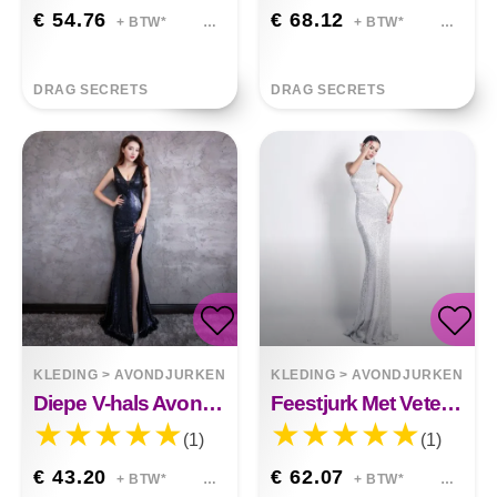
€ 54.76
€ 68.12
+ BTW*
+ BTW*
DRAG SECRETS
DRAG SECRETS
KLEDING
>
AVONDJURKEN
KLEDING
>
AVONDJURKEN
Diepe V-hals Avondjurk Bar Nachtclub Sloane
Feestjurk Met Veters Juniper
(1)
(1)
€ 43.20
€ 62.07
+ BTW*
+ BTW*