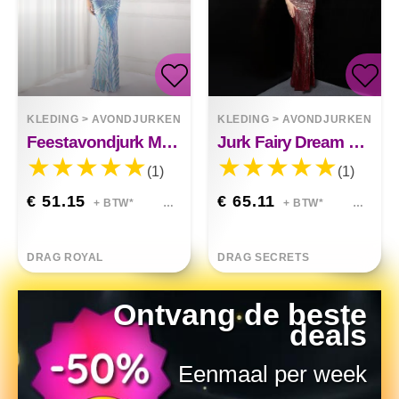
KLEDING
>
AVONDJURKEN
KLEDING
>
AVONDJURKEN
Feestavondjurk Met Lovertjes En Feeën
Jurk Fairy Dream Celebrity Party
(1)
(1)
€ 51.15
€ 65.11
+ BTW*
+ BTW*
DRAG ROYAL
DRAG SECRETS
Ontvang de beste
deals
Eenmaal per week