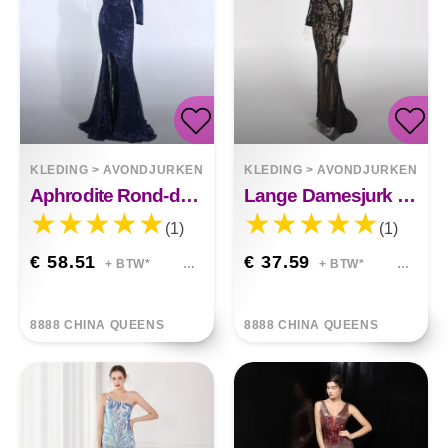
KLEDING
>
AVONDJURKEN
KLEDING
>
AVONDJURKEN
Aphrodite Rond-de-hals Betoverde Maxi-jurk
Lange Damesjurk Met Lange Mouwen En Pailletten
(1)
(1)
€ 58.51
€ 37.59
+ BTW*
+ BTW*
8888 CHINA QUEENS
8888 CHINA QUEENS