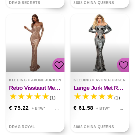
DRAG SECRETS
8888 CHINA QUEENS
KLEDING
>
AVONDJURKEN
KLEDING
>
AVONDJURKEN
Retro Visstaart Met Lovertjes En Lange Mouwen Cecilia
Lange Jurk Met Retro Lovertjes Valerie
(1)
(1)
€ 75.22
€ 61.58
+ BTW*
+ BTW*
DRAG ROYAL
8888 CHINA QUEENS