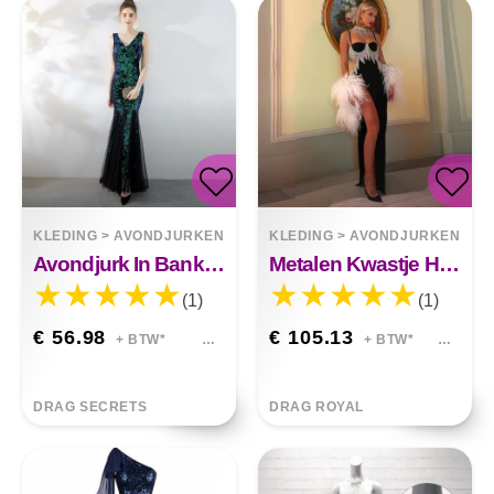
KLEDING
>
AVONDJURKEN
KLEDING
>
AVONDJURKEN
Avondjurk In Banketstijl
Metalen Kwastje Hoge Taille Splitjurk
(1)
(1)
€ 56.98
€ 105.13
+ BTW*
+ BTW*
DRAG SECRETS
DRAG ROYAL