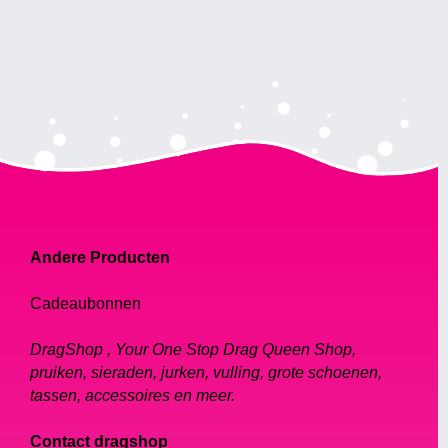
queens, drag-jurken en andere outfits te
vinden die je zullen helpen schitteren op het
podium of op welk evenement dan ook.
In dit artikel artikel, zullen we nader bekijken
waar u op moet letten bij het winkelen voor
drag queen-avondjurken, en enkele van de
beste online beschikbare opties bekijken. Of
je nu op zoek bent naar een klassieke jurk,
een opvallende outfit of iets er tussenin, wij
Andere Producten
hebben het voor je.
Cadeaubonnen
Waar je op moet letten bij Drag
DragShop , Your One Stop Drag Queen Shop,
Queen-avondjurken
pruiken, sieraden, jurken, vulling, grote schoenen,
Bij het winkelen voor drag queen-
tassen, accessoires en meer.
avondjurken zijn er verschillende belangrijke
Contact dragshop