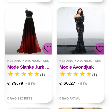
KLEDING
>
AVONDJURKEN
KLEDING
>
AVONDJURKEN
Mode Slanke Jurk Met Diamanten Accenten
Mooie Avondjurk
(1)
(1)
€ 79.79
€ 60.27
+ BTW*
+ BTW*
DRAG SECRETS
DRAG ROYAL