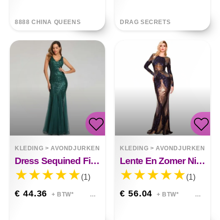
8888 CHINA QUEENS
DRAG SECRETS
KLEDING
>
AVONDJURKEN
KLEDING
>
AVONDJURKEN
Dress Sequined Fishtail V-Neck Sleeveless Dress
Lente En Zomer Nieuwe Mode Stiksels Lange Pailletten Jurk
(1)
(1)
€ 44.36
€ 56.04
+ BTW*
+ BTW*