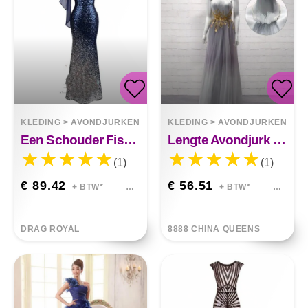
KLEDING
>
AVONDJURKEN
KLEDING
>
AVONDJURKEN
Een Schouder Fishtail Lovertjes Slim Fit Avondjurk Brooklynn
Lengte Avondjurk Met Hangende Hals Om Afslanken Te Laten Zien
(1)
(1)
€ 89.42
€ 56.51
+ BTW*
+ BTW*
DRAG ROYAL
8888 CHINA QUEENS