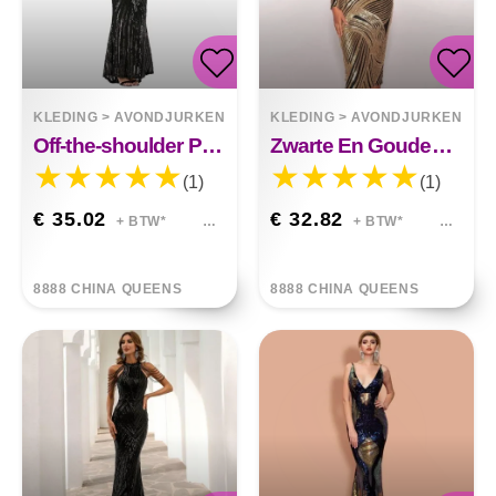
KLEDING
>
AVONDJURKEN
KLEDING
>
AVONDJURKEN
Off-the-shoulder Pailletten Feestavondjurk Journey
Zwarte En Gouden Paillettenjurk Met Lange Mouwen
(1)
(1)
€ 35.02
€ 32.82
+ BTW*
+ BTW*
8888 CHINA QUEENS
8888 CHINA QUEENS