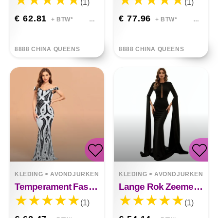
(1)
(1)
€ 62.81
€ 77.96
+ BTW*
+ BTW*
8888 CHINA QUEENS
8888 CHINA QUEENS
KLEDING
>
AVONDJURKEN
KLEDING
>
AVONDJURKEN
Temperament Fashion Slanke Maxi-jurk
Lange Rok Zeemeermin Jurk Rok
(1)
(1)