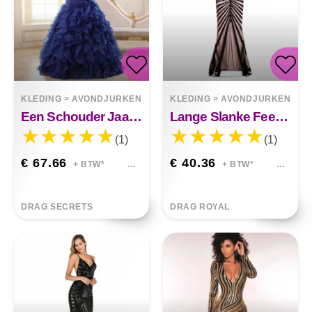
KLEDING
>
AVONDJURKEN
KLEDING
>
AVONDJURKEN
Een Schouder Jaarlijkse Feestavondjurk Lang Toneelkostuum Bladerdeeg Rok
Lange Slanke Feestjurk Met Lovertjes En Fishtail-zoom Lennon
(1)
(1)
€ 67.66
€ 40.36
+ BTW*
+ BTW*
DRAG SECRETS
DRAG ROYAL