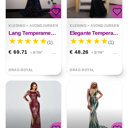
KLEDING
>
AVONDJURKEN
KLEDING
>
AVONDJURKEN
Lang Temperament Fishtail Pailletten Waardige Banket Slepende Rok
Elegante Temperament Lange Fishtail Pailletten Sexy Jurk
(1)
(1)
€ 69.71
€ 48.26
+ BTW*
+ BTW*
DRAG ROYAL
DRAG ROYAL