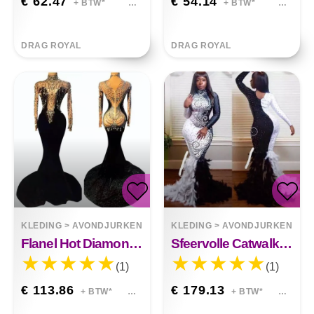
€ 62.47
€ 54.14
+ BTW*
+ BTW*
DRAG ROYAL
DRAG ROYAL
KLEDING
>
AVONDJURKEN
KLEDING
>
AVONDJURKEN
Flanel Hot Diamond Rhinestone Tassel Slim Custom Kostuum Avondjurk
Sfeervolle Catwalk Zwart-witte Full Diamond Veren-jurk
(1)
(1)
€ 113.86
€ 179.13
+ BTW*
+ BTW*