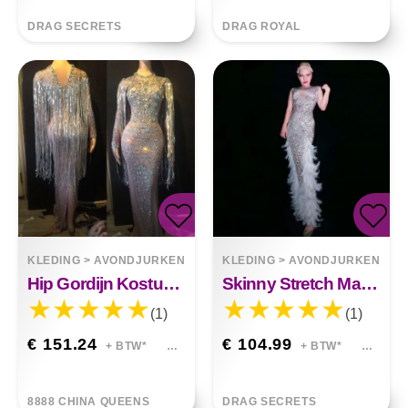
DRAG SECRETS
DRAG ROYAL
KLEDING
>
AVONDJURKEN
KLEDING
>
AVONDJURKEN
Hip Gordijn Kostuum Jurk Met Kwastjes
Skinny Stretch Maxi-jurk Met Lovertjes En Verenpanelen
(1)
(1)
€ 151.24
€ 104.99
+ BTW*
+ BTW*
8888 CHINA QUEENS
DRAG SECRETS