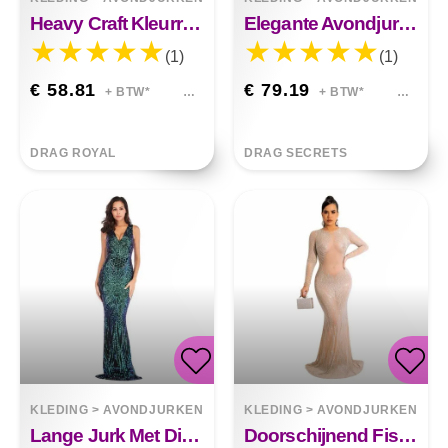
Heavy Craft Kleurrijke Feestavond Jurk Mckenna
Elegante Avondjurk Met Fishtail Voor Dames Jocelyn
(1)
(1)
€ 58.81
€ 79.19
+ BTW*
+ BTW*
DRAG ROYAL
DRAG SECRETS
KLEDING
>
AVONDJURKEN
KLEDING
>
AVONDJURKEN
Lange Jurk Met Diepe V-hals Symphony Pailletten Ariel
Doorschijnend Fishtail-pakket Hippe Jurk Hoststijl