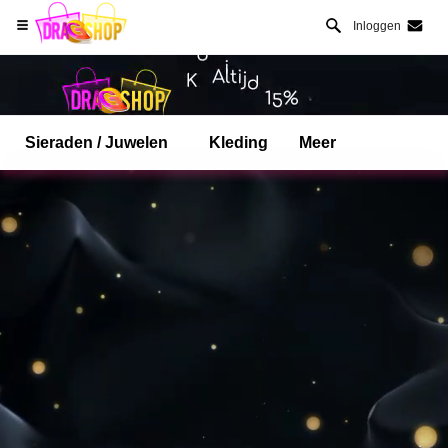
Inloggen
Sieraden / Juwelen
Kleding
Meer
Open Safari menu.
of klik de safari knop zoals hiernaast getoont
en klik TOEVOEGEN AAN BUREAUBLAD
dragshop is nu geinstalleeerd als APP