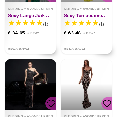
KLEDING
>
AVONDJURKEN
KLEDING
>
AVONDJURKEN
Sexy Lange Jurk Met Retro-halter Lovertjes Milani
Sexy Temperament Onregelmatige Splitjurk Lucille
(1)
(1)
€ 34.65
€ 63.48
+ BTW*
+ BTW*
DRAG ROYAL
DRAG ROYAL
KLEDING
>
AVONDJURKEN
KLEDING
>
AVONDJURKEN