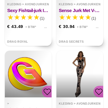
KLEDING
>
AVONDJURKEN
KLEDING
>
AVONDJURKEN
Sexy Fishtail-jurk In Effen Kleur Met Lovertjes
Sense Jurk Met V-hals Pailletten Jurk Lange Rok
(1)
(1)
€ 43.49
€ 30.94
+ BTW*
+ BTW*
DRAG ROYAL
DRAG SECRETS
>
KLEDING
>
AVONDJURKEN