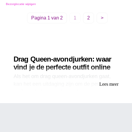
Bezorglocatie wijzigen
Pagina 1 van 2
1
2
>
Drag Queen-avondjurken: waar
vind je de perfecte outfit online
Als het om drag queen-avondjurken gaat,
kan het een uitdaging zijn om de perfecte
Lees meer
outfit te vinden. U wilt iets dat zowel
glamoureus als comfortabel is, waardoor u
zich zelfverzekerd voelt en er fantastisch
uitziet. Gelukkig hebben online drag-winkels
zoals dragshop.com het gemakkelijker dan
ooit gemaakt om avondjurken voor drag