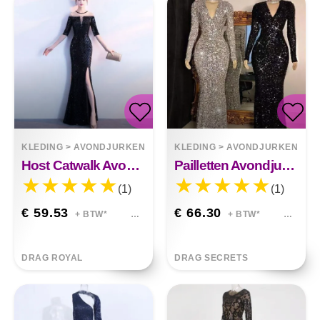
KLEDING
>
AVONDJURKEN
KLEDING
>
AVONDJURKEN
Host Catwalk Avondjurk Temperament Elegante Ruit
Pailletten Avondjurk Met Lange Mouwen
(1)
(1)
€ 59.53
€ 66.30
+ BTW*
+ BTW*
DRAG ROYAL
DRAG SECRETS