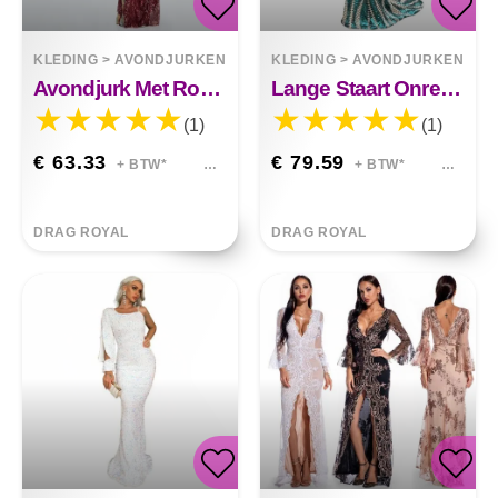
KLEDING
>
AVONDJURKEN
KLEDING
>
AVONDJURKEN
Avondjurk Met Ronde Hals En Halster Met Lovertjes En Lange Mouwen
Lange Staart Onregelmatige Gestreepte Avondjurk Met Pailletten
(1)
(1)
€ 63.33
€ 79.59
+ BTW*
+ BTW*
DRAG ROYAL
DRAG ROYAL