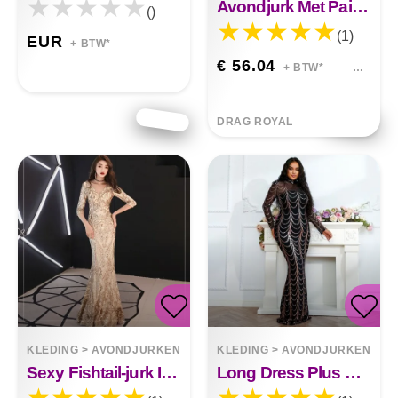
Avondjurk Met Pailletten Slanke Lange Zeemeermin
()
(1)
EUR
+ BTW*
€ 56.04
+ BTW*
DRAG ROYAL
KLEDING
>
AVONDJURKEN
KLEDING
>
AVONDJURKEN
Sexy Fishtail-jurk In Avondjurk Met Lovertjes
Long Dress Plus Size Round Neck