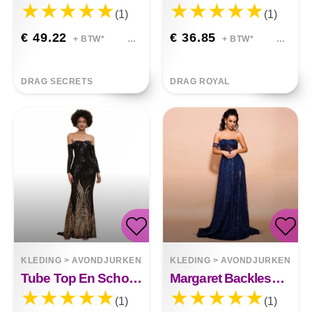
(1)
(1)
€ 49.22
€ 36.85
+ BTW*
+ BTW*
DRAG SECRETS
DRAG ROYAL
KLEDING
>
AVONDJURKEN
KLEDING
>
AVONDJURKEN
Tube Top En Schouder Avondjurk Iris
Margaret Backless Jurk Met Franjes
(1)
(1)