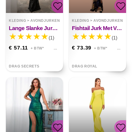
KLEDING
>
AVONDJURKEN
KLEDING
>
AVONDJURKEN
Lange Slanke Jurk Met Franjes En Lovertjes, Fishtail, Angelina
Fishtail Jurk Met V-hals Patroon En Lovertjes Adaline
(1)
(1)
€ 57.11
€ 73.39
+ BTW*
+ BTW*
DRAG SECRETS
DRAG ROYAL