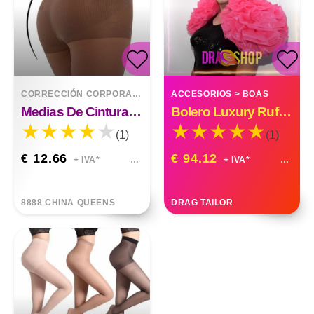
CORRECCIÓN CORPORAL
>
PANTIES
ACCESORIOS
>
BOAS
Medias De Cintura Alta Medias Delgadas
Bolero Luxury Ruffle Organza Custom Made
(1)
(1)
€ 12.66
€ 94.12
+ IVA*
+ IVA*
8888 CHINA QUEENS
DRAG TAILOR