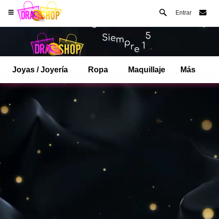
Entrar
Joyas / Joyería
Ropa
Maquillaje
Más
Abre tu menú de Safari.
o toque el botón de safari como se muestra a la izquierda
y toca AÑADIR A LA PANTALLA DE INICIO
dragshop ahora está instalado como APLICACIÓN