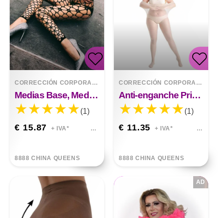
CORRECCIÓN CORPORAL
>
PANTIES
CORRECCIÓN CORPORAL
>
PA
Medias Base, Medias De Red De Una Pieza, Medias Sexys
Anti-enganche Primavera Ultra-delgada Plus Fertilizante Verano Luz Pierna Artefacto
(1)
(1)
€ 15.87
€ 11.35
+ IVA*
+ IVA*
8888 CHINA QUEENS
8888 CHINA QUEENS
AD