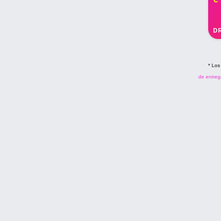
D
* Los
de entreg