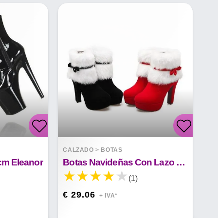
CALZADO
>
BOTAS
0cm Eleanor
Botas Navideñas Con Lazo Cremallera Lateral Sofia
(1)
€ 29.06
+ IVA*