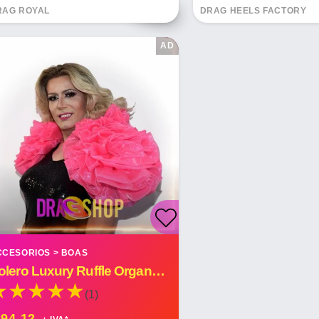
RAG ROYAL
DRAG HEELS FACTORY
AD
CCESORIOS
>
BOAS
Bolero Luxury Ruffle Organza Custom Made
(1)
 94.12