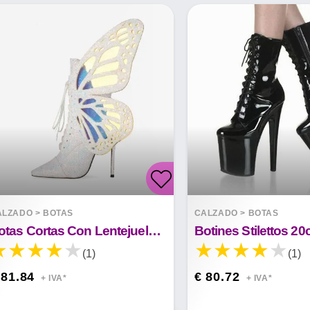
ALZADO
>
BOTAS
CALZADO
>
BOTAS
Botas Cortas Con Lentejuelas Y Alas De Mariposa Con Lentejuelas Cruzadas
Botines Stilettos 2
(1)
(1)
 81.84
€ 80.72
+ IVA*
+ IVA*