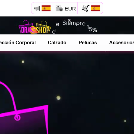
EUR
Abre tu menú de Safari.
o toque el botón de safari como se muestra a la izquierda
ección Corporal
Calzado
Pelucas
Accesorio
y toca AÑADIR A LA PANTALLA DE INICIO
dragshop ahora está instalado como APLICACIÓN