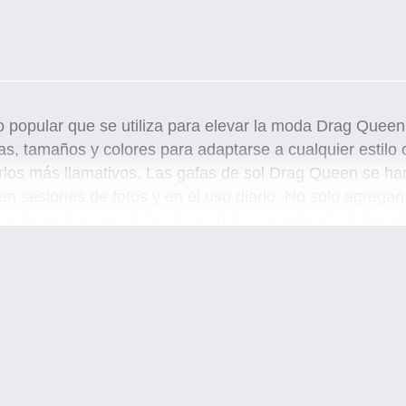
 popular que se utiliza para elevar la moda Drag Queen
mas, tamaños y colores para adaptarse a cualquier esti
cerlos más llamativos. Las gafas de sol Drag Queen se ha
 en sesiones de fotos y en el uso diario. No solo agrega
roteger los ojos de las luces del escenario y la fotograf