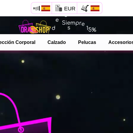
EUR
Abre tu menú de Safari.
o toque el botón de safari como se muestra a la izquierda
ección Corporal
Calzado
Pelucas
Accesorio
y toca AÑADIR A LA PANTALLA DE INICIO
dragshop ahora está instalado como APLICACIÓN