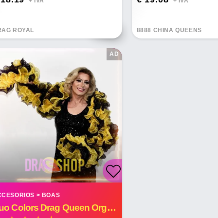
+ IVA*
+ IVA*
RAG ROYAL
8888 CHINA QUEENS
AD
CCESORIOS
>
BOAS
Duo Colors Drag Queen Organza Ruffle Boa