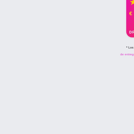
€
D
* Los
de entreg