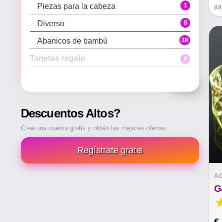
1
Piezas para la cabeza
88
8
Diverso
38
Abanicos de bambú
Tarjetas regalo
0
0
0
Todos Tarjetas regalo
Tarjetas de regalo
Descuentos Altos?
Crea una cuenta gratis y obtén las mejores ofertas.
Regístrate gratis
A
G
€