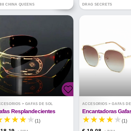
88 CHINA QUEENS
DRAG SECRETS
CCESORIOS
>
GAFAS DE SOL
ACCESORIOS
>
GAFAS DE
afas Resplandecientes
(1)
(1)
 18.19
€ 19.08