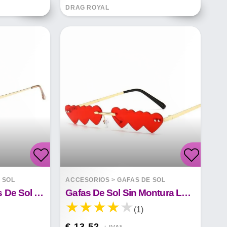
DRAG ROYAL
 SOL
ACCESORIOS
>
GAFAS DE SOL
Encantadoras Gafas De Sol Polarizadas Con Marco De Metal Y Película De Color.
Gafas De Sol Sin Montura Love Metal
(1)
€ 13.52