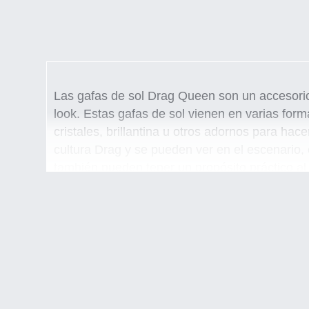
Las gafas de sol Drag Queen son un accesorio
look. Estas gafas de sol vienen en varias for
cristales, brillantina u otros adornos para ha
cultura Drag y se pueden ver en el escenario,
también pueden tener un propósito práctico al p