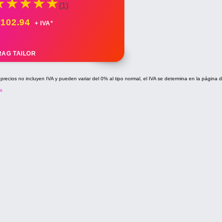
(1)
 102.94
+ IVA*
RAG TAILOR
 precios no incluyen IVA y pueden variar del 0% al tipo normal, el IVA se determina en la página 
a