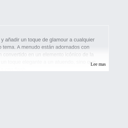
 y añadir un toque de glamour a cualquier
lo o tema. A menudo están adornados con
n convertido en un elemento icónico de la
n un toque elegante a un atuendo, sino que
Lee mas
ía con flash.